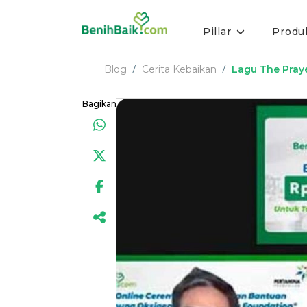
Pillar
Produ
Blog
Cerita Kebaikan
Lagu The Pray
/
/
Bagikan