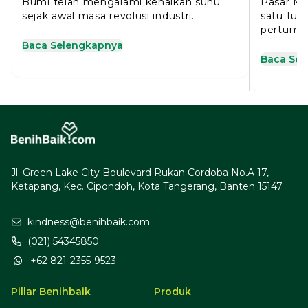
Bumi telah mengalami kenaikan suhu
Pasar Mo
sejak awal masa revolusi industri.
satu tu
pertumbu
positif.
Baca Selengkapnya
Baca Se
Jl. Green Lake City Boulevard Rukan Cordoba No.A 17,
Ketapang, Kec. Cipondoh, Kota Tangerang, Banten 15147
kindness@benihbaik.com
(021) 54345850
+62 821-2355-9523
Pillar Benihbaik
Produk