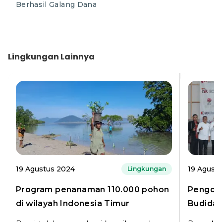
Berhasil Galang Dana
Lingkungan
Lainnya
19 Agustus 2024
19 Agust
Lingkungan
Program penanaman 110.000 pohon
Pengola
di wilayah Indonesia Timur
Budida