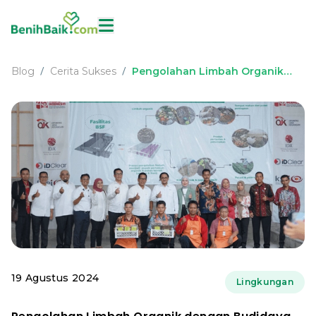
Blog
Cerita Sukses
Pengolahan Limbah Organik
/
/
dengan Budidaya Maggot
19 Agustus 2024
Lingkungan