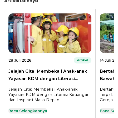
Artikel
Lainnya
28 Juli 2026
14 Juli 2
Artikel
Jelajah Cita: Membekali Anak-anak
Bertahu
Yayasan KDM dengan Literasi
Bawah T
Keuangan dan Inspirasi Masa Depan
untuk P
Jelajah Cita: Membekali Anak-anak
Bertahun
Yayasan KDM dengan Literasi Keuangan
Terpal, 
dan Inspirasi Masa Depan
Gereja M
Baca Selengkapnya
Baca Se