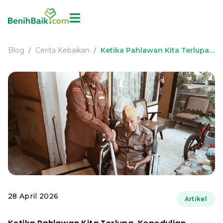
Blog
Cerita Kebaikan
Ketika Pahlawan Kita Terlupa,
/
/
Kepedulian Datang
Menghidupkan Harapan di
Usia Senja
28 April 2026
Artikel